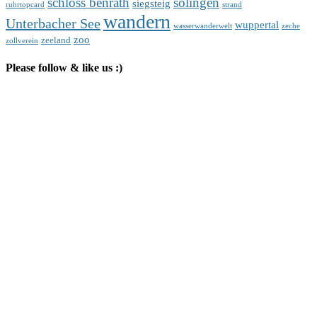
schloss benrath
solingen
siegsteig
ruhrtopcard
strand
wandern
Unterbacher See
wuppertal
wasserwanderwelt
zeche
zoo
zeeland
zollverein
Please follow & like us :)