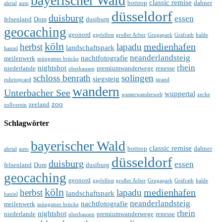
bayerischer Wald
classic remise
bottrop
dahner
ahrtal
auto
düsseldorf
duisburg
essen
felsenland
Dom
dusiburg
geocaching
geonord
gipfelfest
großer Arber
Grugapark
Gräfrath
halde
köln
medienhafen
herbst
lapadu
landschaftspark
haniel
neanderlandsteig
nachtfotografie
meilenwerk
müngstner brücke
rhein
nightshot
niederlande
premiumwanderwege
renesse
oberhausen
schloss benrath
solingen
siegsteig
ruhrtopcard
strand
wandern
Unterbacher See
wuppertal
wasserwanderwelt
zeche
zoo
zeeland
zollverein
Schlagwörter
bayerischer Wald
classic remise
bottrop
dahner
ahrtal
auto
düsseldorf
duisburg
essen
felsenland
Dom
dusiburg
geocaching
geonord
gipfelfest
großer Arber
Grugapark
Gräfrath
halde
köln
medienhafen
herbst
lapadu
landschaftspark
haniel
neanderlandsteig
nachtfotografie
meilenwerk
müngstner brücke
rhein
nightshot
niederlande
premiumwanderwege
renesse
oberhausen