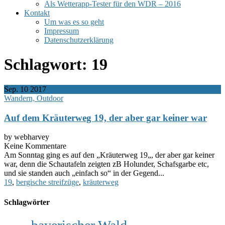
Als Wetterapp-Tester für den WDR – 2016
Kontakt
Um was es so geht
Impressum
Datenschutzerklärung
Schlagwort:
19
Sep.
10
2017
Wandern, Outdoor
Auf dem Kräuterweg 19, der aber gar keiner war
by webharvey
Keine Kommentare
Am Sonntag ging es auf den „Kräuterweg 19„, der aber gar keiner
war, denn die Schautafeln zeigten zB Holunder, Schafsgarbe etc,
und sie standen auch „einfach so“ in der Gegend...
19
,
bergische streifzüge
,
kräuterweg
Schlagwörter