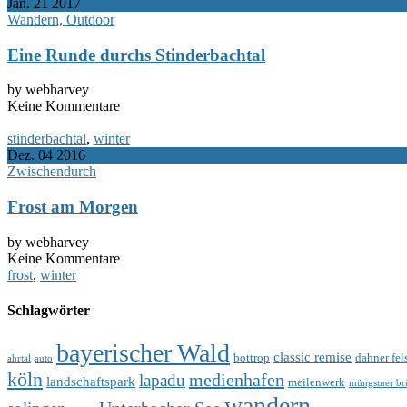
Jan.
21
2017
Wandern, Outdoor
Eine Runde durchs Stinderbachtal
by webharvey
Keine Kommentare
stinderbachtal
,
winter
Dez.
04
2016
Zwischendurch
Frost am Morgen
by webharvey
Keine Kommentare
frost
,
winter
Schlagwörter
bayerischer Wald
classic remise
bottrop
dahner fel
ahrtal
auto
köln
medienhafen
lapadu
landschaftspark
meilenwerk
müngstner br
wandern