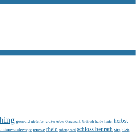
hing
herbst
geonord
gipfelfest
großer Arber
Grugapark
Gräfrath
halde haniel
schloss benrath
rhein
siegsteig
remiumwanderwege
renesse
ruhrtopcard