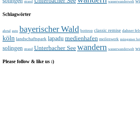
Unterbacher See
solingen
wu
strand
wasserwanderwelt
Schlagwörter
bayerischer Wald
classic remise
bottrop
dahner fel
ahrtal
auto
köln
medienhafen
lapadu
landschaftspark
meilenwerk
müngstner br
wandern
Unterbacher See
solingen
wu
strand
wasserwanderwelt
Please follow & like us :)