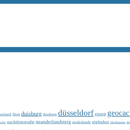
düsseldorf
geocac
duisburg
essen
senland
Dom
dusiburg
neanderlandsteig
nachtfotografie
nightshot
niederlande
p
ücke
oberhausen