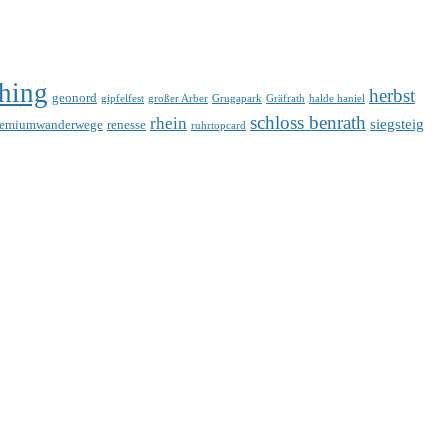
hing
herbst
geonord
gipfelfest
großer Arber
Grugapark
Gräfrath
halde haniel
schloss benrath
rhein
siegsteig
remiumwanderwege
renesse
ruhrtopcard