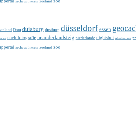
ppertal
zoo
zeeland
zeche zollverein
düsseldorf
geocac
duisburg
essen
senland
Dom
dusiburg
neanderlandsteig
nachtfotografie
nightshot
niederlande
p
ücke
oberhausen
ppertal
zoo
zeeland
zeche zollverein