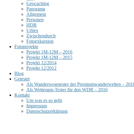
Geocaching
Panorama
Allgemein
Personen
HDR
Urbex
Zwischendurch
Fotoexkursion
Fotoprojekte
Projekt 1M-12M – 2016
Projekt 1M-12M – 2015
Projekt 12/2014
Projekt 12/2012
Blog
Getestet
Als Wanderwegetester der Premiumwanderwelten – 201
Als Wetterapp-Tester für den WDR – 2016
Kontakt
Um was es so geht
Impressum
Datenschutzerklärung