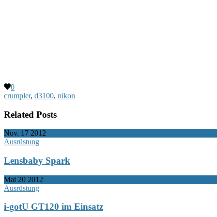
0
crumpler
,
d3100
,
nikon
Related Posts
Nov.
17
2012
Ausrüstung
Lensbaby Spark
Mai
20
2012
Ausrüstung
i-gotU GT120 im Einsatz