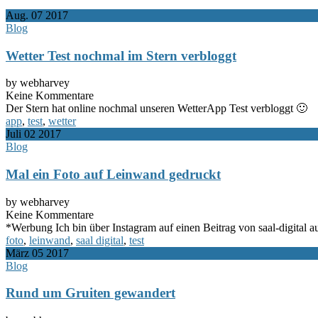
Aug.
07
2017
Blog
Wetter Test nochmal im Stern verbloggt
by webharvey
Keine Kommentare
Der Stern hat online nochmal unseren WetterApp Test verbloggt 🙂
app
,
test
,
wetter
Juli
02
2017
Blog
Mal ein Foto auf Leinwand gedruckt
by webharvey
Keine Kommentare
*Werbung Ich bin über Instagram auf einen Beitrag von saal-digital 
foto
,
leinwand
,
saal digital
,
test
März
05
2017
Blog
Rund um Gruiten gewandert