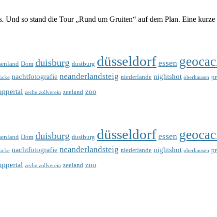
 Und so stand die Tour „Rund um Gruiten“ auf dem Plan. Eine kurze 2,5
düsseldorf
geocac
duisburg
essen
senland
Dom
dusiburg
neanderlandsteig
nachtfotografie
nightshot
niederlande
p
ücke
oberhausen
ppertal
zoo
zeeland
zeche zollverein
düsseldorf
geocac
duisburg
essen
senland
Dom
dusiburg
neanderlandsteig
nachtfotografie
nightshot
niederlande
p
ücke
oberhausen
ppertal
zoo
zeeland
zeche zollverein