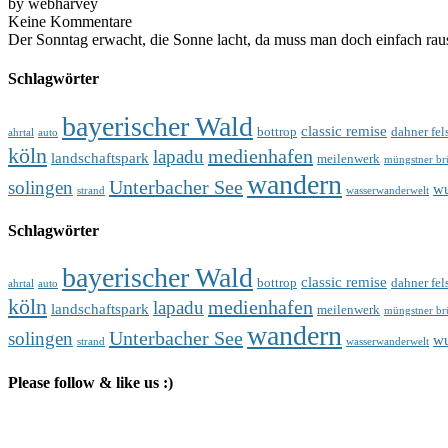
by webharvey
Keine Kommentare
Der Sonntag erwacht, die Sonne lacht, da muss man doch einfach raus.
Schlagwörter
bayerischer Wald
classic remise
bottrop
dahner fel
ahrtal
auto
köln
medienhafen
lapadu
landschaftspark
meilenwerk
müngstner br
wandern
Unterbacher See
solingen
wu
strand
wasserwanderwelt
Schlagwörter
bayerischer Wald
classic remise
bottrop
dahner fel
ahrtal
auto
köln
medienhafen
lapadu
landschaftspark
meilenwerk
müngstner br
wandern
Unterbacher See
solingen
wu
strand
wasserwanderwelt
Please follow & like us :)