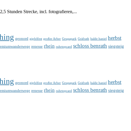
 Stunden Strecke, incl. fotografieren,...
hing
herbst
geonord
gipfelfest
großer Arber
Grugapark
Gräfrath
halde haniel
schloss benrath
rhein
siegsteig
remiumwanderwege
renesse
ruhrtopcard
hing
herbst
geonord
gipfelfest
großer Arber
Grugapark
Gräfrath
halde haniel
schloss benrath
rhein
siegsteig
remiumwanderwege
renesse
ruhrtopcard