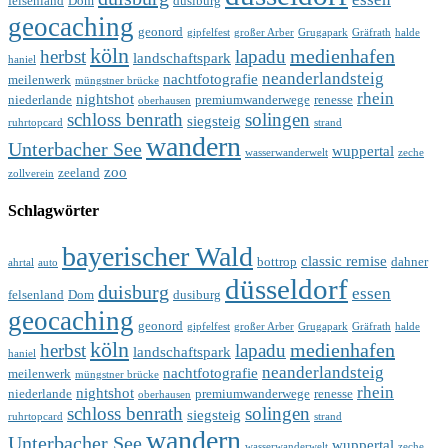
felsenland
Dom
dusiburg
geocaching
geonord
gipfelfest
großer Arber
Grugapark
Gräfrath
halde
köln
medienhafen
herbst
lapadu
landschaftspark
haniel
neanderlandsteig
nachtfotografie
meilenwerk
müngstner brücke
rhein
nightshot
niederlande
premiumwanderwege
renesse
oberhausen
schloss benrath
solingen
siegsteig
ruhrtopcard
strand
wandern
Unterbacher See
wuppertal
wasserwanderwelt
zeche
zoo
zeeland
zollverein
Schlagwörter
bayerischer Wald
classic remise
bottrop
dahner
ahrtal
auto
düsseldorf
duisburg
essen
felsenland
Dom
dusiburg
geocaching
geonord
gipfelfest
großer Arber
Grugapark
Gräfrath
halde
köln
medienhafen
herbst
lapadu
landschaftspark
haniel
neanderlandsteig
nachtfotografie
meilenwerk
müngstner brücke
rhein
nightshot
niederlande
premiumwanderwege
renesse
oberhausen
schloss benrath
solingen
siegsteig
ruhrtopcard
strand
wandern
Unterbacher See
wuppertal
wasserwanderwelt
zeche