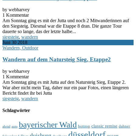
by webharvey
1 Kommentar
Am Sonntag ging es mit der Jutta und noch 2 Mitwanderinnen auf
den Siegsteig. Diesmal war die Etappe 8 dran. Die ganze Tour
dauerte so lange, das der letzte halbe...
siegsteig
,
wandern
Juni
30
2018
Wandern, Outdoor
Wandern auf dem Natursteig Sieg, Etappe2
by webharvey
1 Kommentar
Am Sonntag ging es mit Jutta auf den Natursteig Sieg, Etappe 2.
War aber nicht mein Tag, daher nur ein paar Fotos, einen längeren
Bericht findet ihr bei Jutta
siegsteig
,
wandern
Schlagwörter
bayerischer Wald
classic remise
bottrop
dahner
ahrtal
auto
düsseldorf
duisburg
essen