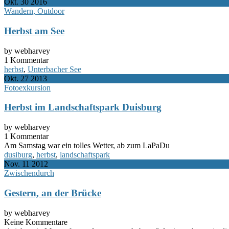
Okt.
30
2016
Wandern, Outdoor
Herbst am See
by webharvey
1 Kommentar
herbst
,
Unterbacher See
Okt.
27
2013
Fotoexkursion
Herbst im Landschaftspark Duisburg
by webharvey
1 Kommentar
Am Samstag war ein tolles Wetter, ab zum LaPaDu
dusiburg
,
herbst
,
landschaftspark
Nov.
11
2012
Zwischendurch
Gestern, an der Brücke
by webharvey
Keine Kommentare