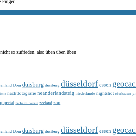
ie Finger
nicht so zufrieden, also üben üben üben
düsseldorf
geocac
duisburg
essen
senland
Dom
dusiburg
neanderlandsteig
nachtfotografie
nightshot
niederlande
p
ücke
oberhausen
ppertal
zoo
zeeland
zeche zollverein
düsseldorf
geocac
duisburg
essen
senland
Dom
dusiburg