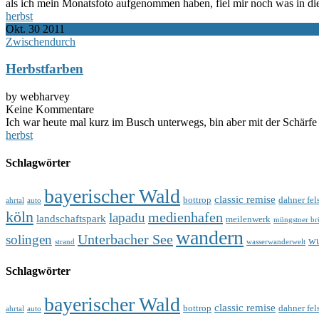
als ich mein Monatsfoto aufgenommen haben, fiel mir noch was in d
herbst
Okt.
30
2011
Zwischendurch
Herbstfarben
by webharvey
Keine Kommentare
Ich war heute mal kurz im Busch unterwegs, bin aber mit der Schärfe 
herbst
Schlagwörter
bayerischer Wald
classic remise
bottrop
dahner fel
ahrtal
auto
köln
medienhafen
lapadu
landschaftspark
meilenwerk
müngstner br
wandern
Unterbacher See
solingen
wu
strand
wasserwanderwelt
Schlagwörter
bayerischer Wald
classic remise
bottrop
dahner fel
ahrtal
auto