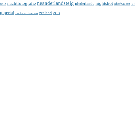
neanderlandsteig
nachtfotografie
nightshot
niederlande
p
ücke
oberhausen
ppertal
zoo
zeeland
zeche zollverein