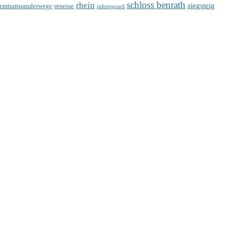
schloss benrath
rhein
siegsteig
remiumwanderwege
renesse
ruhrtopcard