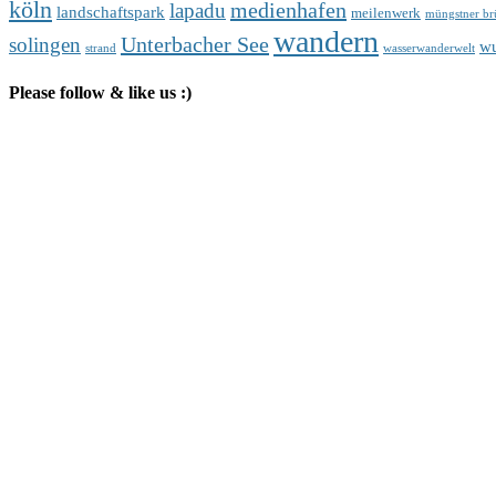
köln
medienhafen
lapadu
landschaftspark
meilenwerk
müngstner br
wandern
Unterbacher See
solingen
wu
strand
wasserwanderwelt
Please follow & like us :)