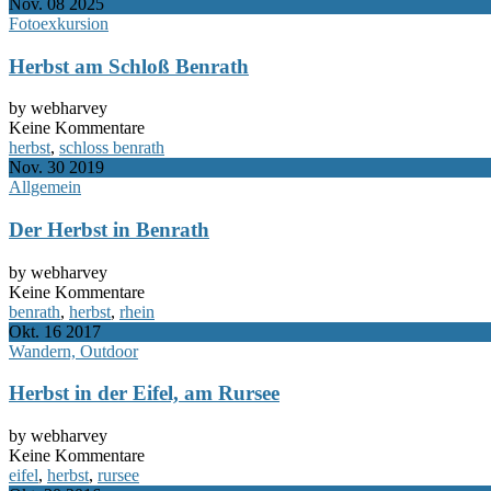
Nov.
08
2025
Fotoexkursion
Herbst am Schloß Benrath
by webharvey
Keine Kommentare
herbst
,
schloss benrath
Nov.
30
2019
Allgemein
Der Herbst in Benrath
by webharvey
Keine Kommentare
benrath
,
herbst
,
rhein
Okt.
16
2017
Wandern, Outdoor
Herbst in der Eifel, am Rursee
by webharvey
Keine Kommentare
eifel
,
herbst
,
rursee