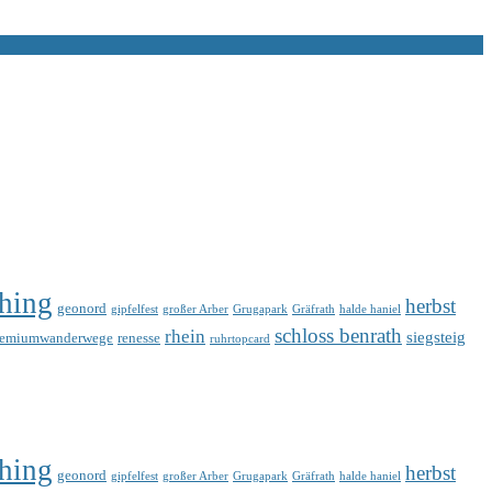
hing
herbst
geonord
gipfelfest
großer Arber
Grugapark
Gräfrath
halde haniel
schloss benrath
rhein
siegsteig
remiumwanderwege
renesse
ruhrtopcard
hing
herbst
geonord
gipfelfest
großer Arber
Grugapark
Gräfrath
halde haniel