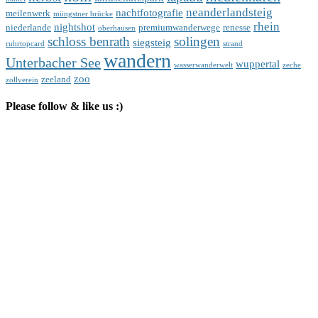
neanderlandsteig
nachtfotografie
meilenwerk
müngstner brücke
rhein
nightshot
niederlande
premiumwanderwege
renesse
oberhausen
schloss benrath
solingen
siegsteig
ruhrtopcard
strand
wandern
Unterbacher See
wuppertal
wasserwanderwelt
zeche
zoo
zeeland
zollverein
Please follow & like us :)