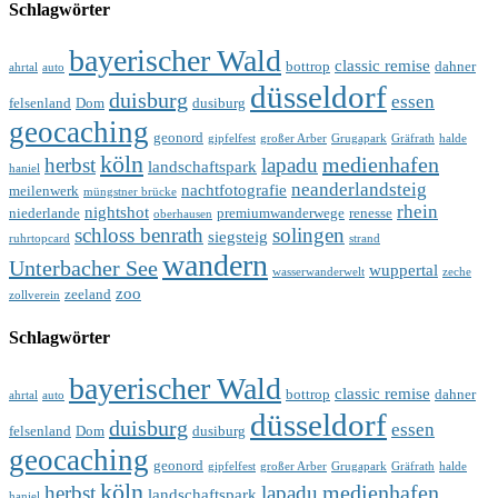
Schlagwörter
bayerischer Wald
classic remise
bottrop
dahner
ahrtal
auto
düsseldorf
duisburg
essen
felsenland
Dom
dusiburg
geocaching
geonord
gipfelfest
großer Arber
Grugapark
Gräfrath
halde
köln
medienhafen
herbst
lapadu
landschaftspark
haniel
neanderlandsteig
nachtfotografie
meilenwerk
müngstner brücke
rhein
nightshot
niederlande
premiumwanderwege
renesse
oberhausen
schloss benrath
solingen
siegsteig
ruhrtopcard
strand
wandern
Unterbacher See
wuppertal
wasserwanderwelt
zeche
zoo
zeeland
zollverein
Schlagwörter
bayerischer Wald
classic remise
bottrop
dahner
ahrtal
auto
düsseldorf
duisburg
essen
felsenland
Dom
dusiburg
geocaching
geonord
gipfelfest
großer Arber
Grugapark
Gräfrath
halde
köln
medienhafen
herbst
lapadu
landschaftspark
haniel