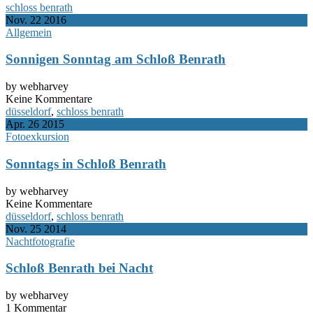
schloss benrath
Nov.
22
2016
Allgemein
Sonnigen Sonntag am Schloß Benrath
by webharvey
Keine Kommentare
düsseldorf
,
schloss benrath
Apr.
26
2015
Fotoexkursion
Sonntags in Schloß Benrath
by webharvey
Keine Kommentare
düsseldorf
,
schloss benrath
Nov.
25
2014
Nachtfotografie
Schloß Benrath bei Nacht
by webharvey
1 Kommentar