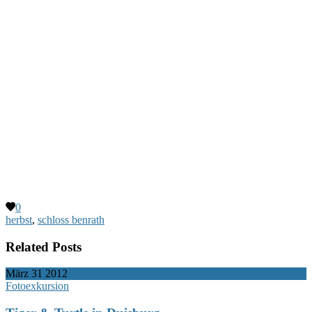
0
herbst
,
schloss benrath
Related Posts
März
31
2012
Fotoexkursion