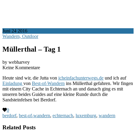
Juni
24
2016
Wandern, Outdoor
Müllerthal – Tag 1
by webharvey
Keine Kommentare
Heute sind wir, die Jutta von
icheinfachunterwegs.de
und ich auf
Einladung
von
Best-of-Wandern
ins Müllerthal gefahren. Wir fingen
mit einem City Cache in Echternach an und danach ging es mit
unseren beides Guides auf eine kleine Runde durch die
Sandsteinfelsen bei Berdorf.
0
berdorf
,
best-of-wandern
,
echternach
,
luxemburg
,
wandern
Related Posts