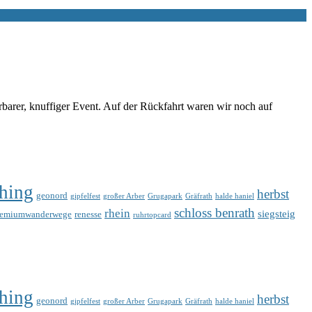
rer, knuffiger Event. Auf der Rückfahrt waren wir noch auf
hing
herbst
geonord
gipfelfest
großer Arber
Grugapark
Gräfrath
halde haniel
schloss benrath
rhein
siegsteig
remiumwanderwege
renesse
ruhrtopcard
hing
herbst
geonord
gipfelfest
großer Arber
Grugapark
Gräfrath
halde haniel