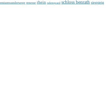
schloss benrath
rhein
siegsteig
remiumwanderwege
renesse
ruhrtopcard