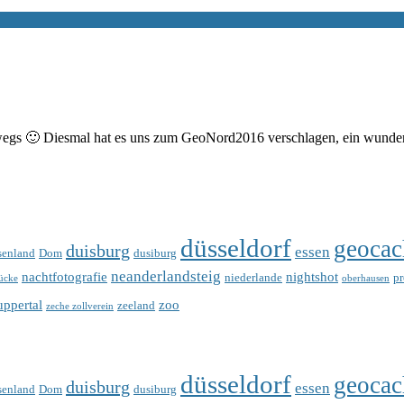
s 🙂 Diesmal hat es uns zum GeoNord2016 verschlagen, ein wunderba
düsseldorf
geocac
duisburg
essen
senland
Dom
dusiburg
neanderlandsteig
nachtfotografie
nightshot
niederlande
p
ücke
oberhausen
ppertal
zoo
zeeland
zeche zollverein
düsseldorf
geocac
duisburg
essen
senland
Dom
dusiburg