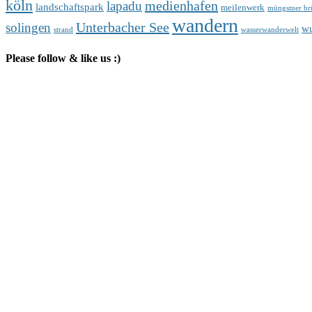
köln
medienhafen
lapadu
landschaftspark
meilenwerk
müngstner br
wandern
Unterbacher See
solingen
wu
strand
wasserwanderwelt
Please follow & like us :)