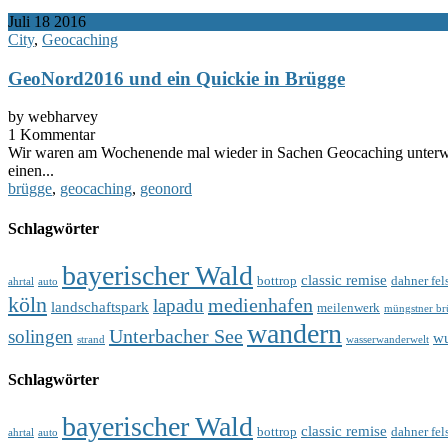
Juli
18
2016
City
,
Geocaching
GeoNord2016 und ein Quickie in Brügge
by webharvey
1 Kommentar
Wir waren am Wochenende mal wieder in Sachen Geocaching unterweg
einen...
brügge
,
geocaching
,
geonord
Schlagwörter
bayerischer Wald
classic remise
bottrop
dahner fel
ahrtal
auto
köln
medienhafen
lapadu
landschaftspark
meilenwerk
müngstner br
wandern
Unterbacher See
solingen
wu
strand
wasserwanderwelt
Schlagwörter
bayerischer Wald
classic remise
bottrop
dahner fel
ahrtal
auto