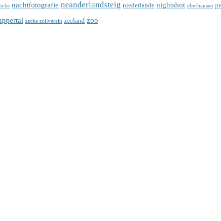
neanderlandsteig
nachtfotografie
nightshot
niederlande
p
ücke
oberhausen
ppertal
zoo
zeeland
zeche zollverein