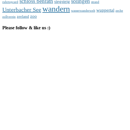
schloss benrath
solingen
siegsteig
ruhrtopcard
strand
wandern
Unterbacher See
wuppertal
wasserwanderwelt
zeche
zoo
zeeland
zollverein
Please follow & like us :)