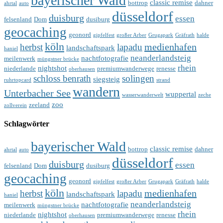
bayerischer Wald
classic remise
bottrop
dahner
ahrtal
auto
düsseldorf
duisburg
essen
felsenland
Dom
dusiburg
geocaching
geonord
gipfelfest
großer Arber
Grugapark
Gräfrath
halde
köln
medienhafen
herbst
lapadu
landschaftspark
haniel
neanderlandsteig
nachtfotografie
meilenwerk
müngstner brücke
rhein
nightshot
niederlande
premiumwanderwege
renesse
oberhausen
schloss benrath
solingen
siegsteig
ruhrtopcard
strand
wandern
Unterbacher See
wuppertal
wasserwanderwelt
zeche
zoo
zeeland
zollverein
Schlagwörter
bayerischer Wald
classic remise
bottrop
dahner
ahrtal
auto
düsseldorf
duisburg
essen
felsenland
Dom
dusiburg
geocaching
geonord
gipfelfest
großer Arber
Grugapark
Gräfrath
halde
köln
medienhafen
herbst
lapadu
landschaftspark
haniel
neanderlandsteig
nachtfotografie
meilenwerk
müngstner brücke
rhein
nightshot
niederlande
premiumwanderwege
renesse
oberhausen