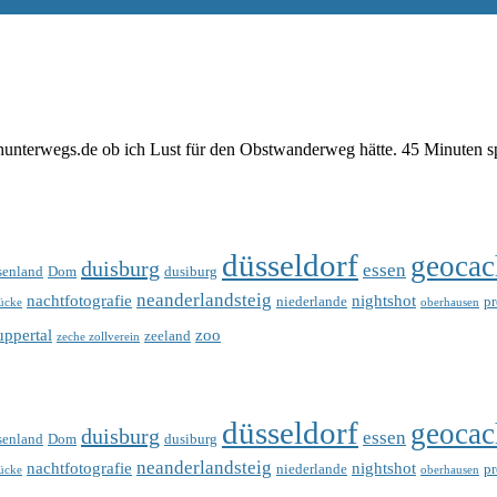
unterwegs.de ob ich Lust für den Obstwanderweg hätte. 45 Minuten spät
düsseldorf
geocac
duisburg
essen
senland
Dom
dusiburg
neanderlandsteig
nachtfotografie
nightshot
niederlande
p
ücke
oberhausen
ppertal
zoo
zeeland
zeche zollverein
düsseldorf
geocac
duisburg
essen
senland
Dom
dusiburg
neanderlandsteig
nachtfotografie
nightshot
niederlande
p
ücke
oberhausen