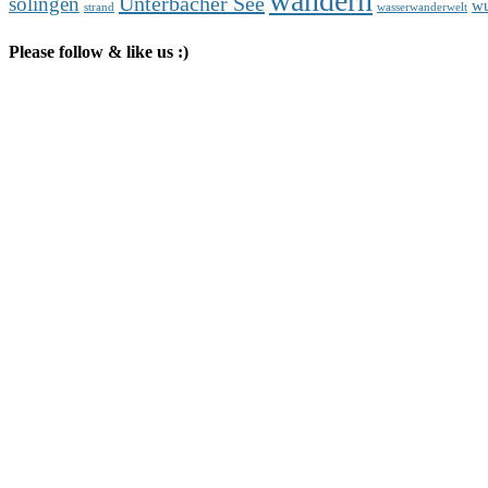
wandern
Unterbacher See
solingen
wu
strand
wasserwanderwelt
Please follow & like us :)