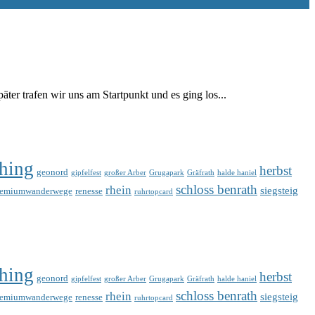
er trafen wir uns am Startpunkt und es ging los...
hing
herbst
geonord
gipfelfest
großer Arber
Grugapark
Gräfrath
halde haniel
schloss benrath
rhein
siegsteig
remiumwanderwege
renesse
ruhrtopcard
hing
herbst
geonord
gipfelfest
großer Arber
Grugapark
Gräfrath
halde haniel
schloss benrath
rhein
siegsteig
remiumwanderwege
renesse
ruhrtopcard