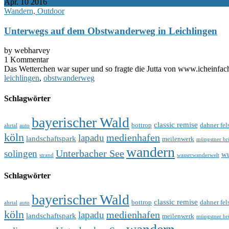
Apr.
10
2016
Wandern, Outdoor
Unterwegs auf dem Obstwanderweg in Leichlingen
by webharvey
1 Kommentar
Das Wetterchen war super und so fragte die Jutta von www.icheinfach
leichlingen
,
obstwanderweg
Schlagwörter
bayerischer Wald
classic remise
bottrop
dahner fel
ahrtal
auto
köln
medienhafen
lapadu
landschaftspark
meilenwerk
müngstner br
wandern
Unterbacher See
solingen
wu
strand
wasserwanderwelt
Schlagwörter
bayerischer Wald
classic remise
bottrop
dahner fel
ahrtal
auto
köln
medienhafen
lapadu
landschaftspark
meilenwerk
müngstner br