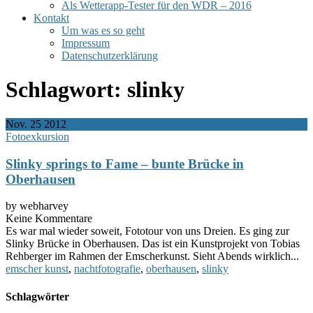
Als Wetterapp-Tester für den WDR – 2016
Kontakt
Um was es so geht
Impressum
Datenschutzerklärung
Schlagwort:
slinky
Nov.
25
2012
Fotoexkursion
Slinky springs to Fame – bunte Brücke in
Oberhausen
by webharvey
Keine Kommentare
Es war mal wieder soweit, Fototour von uns Dreien. Es ging zur
Slinky Brücke in Oberhausen. Das ist ein Kunstprojekt von Tobias
Rehberger im Rahmen der Emscherkunst. Sieht Abends wirklich...
emscher kunst
,
nachtfotografie
,
oberhausen
,
slinky
Schlagwörter