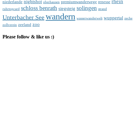
rhein
nightshot
niederlande
premiumwanderwege
renesse
oberhausen
schloss benrath
solingen
siegsteig
ruhrtopcard
strand
wandern
Unterbacher See
wuppertal
wasserwanderwelt
zeche
zoo
zeeland
zollverein
Please follow & like us :)