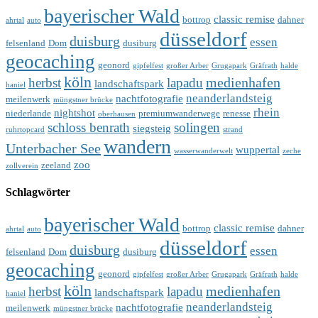
bayerischer Wald
classic remise
bottrop
dahner
ahrtal
auto
düsseldorf
duisburg
essen
felsenland
Dom
dusiburg
geocaching
geonord
gipfelfest
großer Arber
Grugapark
Gräfrath
halde
köln
medienhafen
herbst
lapadu
landschaftspark
haniel
neanderlandsteig
nachtfotografie
meilenwerk
müngstner brücke
rhein
nightshot
niederlande
premiumwanderwege
renesse
oberhausen
schloss benrath
solingen
siegsteig
ruhrtopcard
strand
wandern
Unterbacher See
wuppertal
wasserwanderwelt
zeche
zoo
zeeland
zollverein
Schlagwörter
bayerischer Wald
classic remise
bottrop
dahner
ahrtal
auto
düsseldorf
duisburg
essen
felsenland
Dom
dusiburg
geocaching
geonord
gipfelfest
großer Arber
Grugapark
Gräfrath
halde
köln
medienhafen
herbst
lapadu
landschaftspark
haniel
neanderlandsteig
nachtfotografie
meilenwerk
müngstner brücke