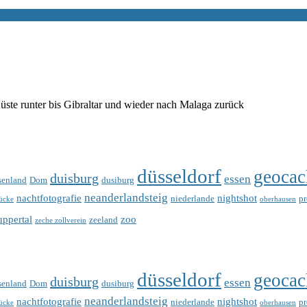
te runter bis Gibraltar und wieder nach Malaga zurück
düsseldorf
geocac
duisburg
essen
senland
Dom
dusiburg
neanderlandsteig
nachtfotografie
nightshot
niederlande
p
ücke
oberhausen
ppertal
zoo
zeeland
zeche zollverein
düsseldorf
geocac
duisburg
essen
senland
Dom
dusiburg
neanderlandsteig
nachtfotografie
nightshot
niederlande
p
ücke
oberhausen