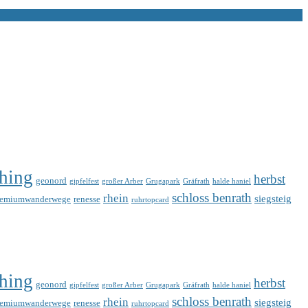
hing
herbst
geonord
gipfelfest
großer Arber
Grugapark
Gräfrath
halde haniel
schloss benrath
rhein
siegsteig
remiumwanderwege
renesse
ruhrtopcard
hing
herbst
geonord
gipfelfest
großer Arber
Grugapark
Gräfrath
halde haniel
schloss benrath
rhein
siegsteig
remiumwanderwege
renesse
ruhrtopcard