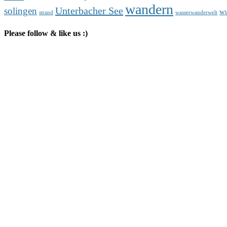
wandern
Unterbacher See
solingen
wu
strand
wasserwanderwelt
Please follow & like us :)