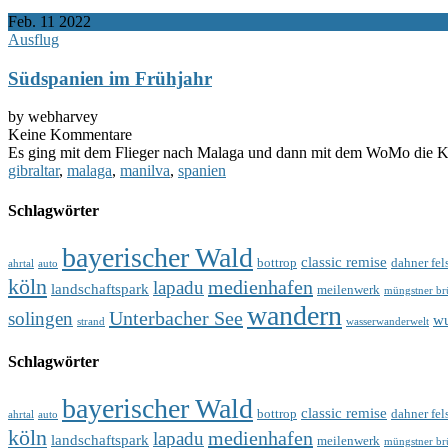
Feb.
11
2022
Ausflug
Südspanien im Frühjahr
by webharvey
Keine Kommentare
Es ging mit dem Flieger nach Malaga und dann mit dem WoMo die Küs
gibraltar
,
malaga
,
manilva
,
spanien
Schlagwörter
bayerischer Wald
classic remise
bottrop
dahner fel
ahrtal
auto
köln
medienhafen
lapadu
landschaftspark
meilenwerk
müngstner br
wandern
Unterbacher See
solingen
wu
strand
wasserwanderwelt
Schlagwörter
bayerischer Wald
classic remise
bottrop
dahner fel
ahrtal
auto
köln
medienhafen
lapadu
landschaftspark
meilenwerk
müngstner br