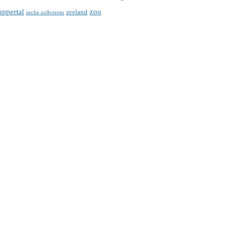
ppertal
zoo
zeeland
zeche zollverein