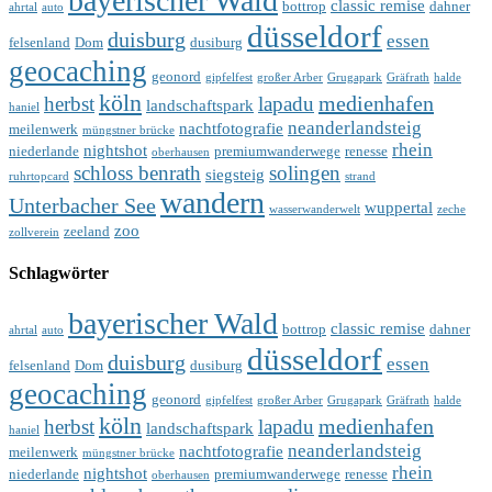
bayerischer Wald
classic remise
bottrop
dahner
ahrtal
auto
düsseldorf
duisburg
essen
felsenland
Dom
dusiburg
geocaching
geonord
gipfelfest
großer Arber
Grugapark
Gräfrath
halde
köln
medienhafen
herbst
lapadu
landschaftspark
haniel
neanderlandsteig
nachtfotografie
meilenwerk
müngstner brücke
rhein
nightshot
niederlande
premiumwanderwege
renesse
oberhausen
schloss benrath
solingen
siegsteig
ruhrtopcard
strand
wandern
Unterbacher See
wuppertal
wasserwanderwelt
zeche
zoo
zeeland
zollverein
Schlagwörter
bayerischer Wald
classic remise
bottrop
dahner
ahrtal
auto
düsseldorf
duisburg
essen
felsenland
Dom
dusiburg
geocaching
geonord
gipfelfest
großer Arber
Grugapark
Gräfrath
halde
köln
medienhafen
herbst
lapadu
landschaftspark
haniel
neanderlandsteig
nachtfotografie
meilenwerk
müngstner brücke
rhein
nightshot
niederlande
premiumwanderwege
renesse
oberhausen