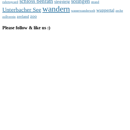
schloss benrath
solingen
siegsteig
ruhrtopcard
strand
wandern
Unterbacher See
wuppertal
wasserwanderwelt
zeche
zoo
zeeland
zollverein
Please follow & like us :)